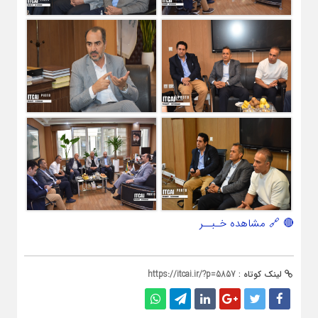
🔴 🔗 مشاهده خـبــر
لینک کوتاه :
https://itcai.ir/?p=5857