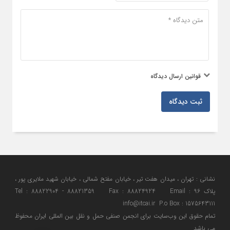
قوانین ارسال دیدگاه
ثبت دیدگاه
نشانی : تهران ، میدان هفت تیر ، خیابان مفتح شمالی ، خیابان شهید ملایری پور ،
پلاک 96 Tel : 88822904 - 88821359 Fax : 88824924 Email :
info@itcai.ir P.o Box : 1575643111
تمام حقوق اين وب‌سايت برای انجمن صنفی حمل و نقل بین المللی ایران محفوظ
می باشد