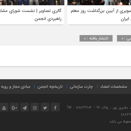
با
ویری از آیین بزرگداشت روز معلم
مشاور
گالری تصاویر | نشست شورای مشاو
ارشد
ایران
راهبردی انجمن
تیر
و
ترانزیت
ی : 0
انتشار یافته : 0
سازمان
ایرو
مشخصات اعضاء
چارت سازمانی
تاریخچه انجمن
مبادی مجاز و رویه
نشانی : تهران ، میدان هفت تیر ، خیابان مفتح شمالی ، خیابان شهید ملایری پور ، پلاک 96 Tel : 88822904 -
88821
محفوظ می باشد