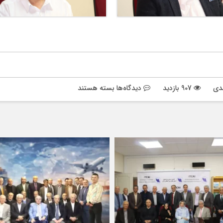
برای
دی
907 بازدید
دیدگاه‌ها
بسته هستند
گزارش
تصویری
نشست
مجازی
بخش
های
جاده
ای
و
فورواردری
انجمن
ایران