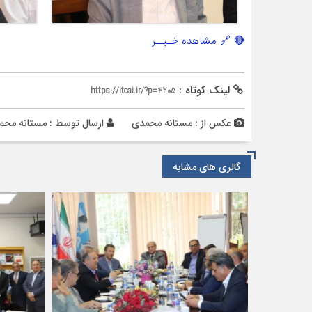
🔴 🔗 مشاهده خـبــر
لینک کوتاه :
https://itcai.ir/?p=4205
عکس از : مستانه محمدی
ارسال توسط :
مستانه محم
گالری های مشابه