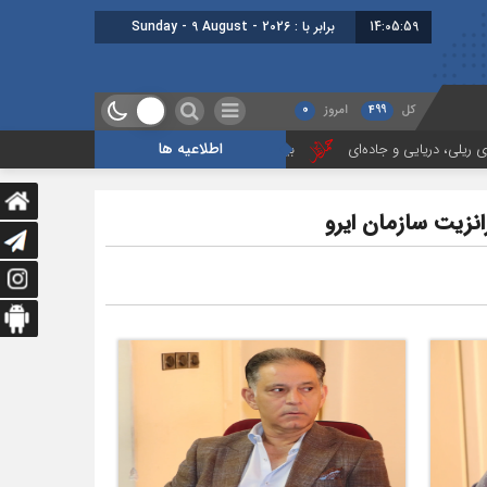
14:05:59
برابر با : Sunday - 9 August - 2026
کل
499
امروز
0
اطلاعیه ها
 جاده‌ای
بیستمین جلسه بخش فورواردری در انجمن ایران برگزار شد
ه
نزیت سازمان ایرو