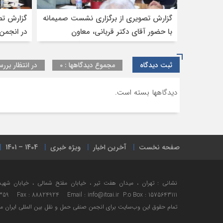
گزارش تصویری از برگزاری نشست صمیمانه
گزارش تص
با حضور آقای دکتر قربانی، معاون
در انجمن 
حمل‌ونقل وزیر راه و شهرسازی،آقای
مهندس جمیلی مدیرکل تشکل‌های وزارت
ثبت دیدگاه
مجموع دیدگاهها : 0
در انتظار بررس
راه و شهرسازی، جناب آقای مهندس
حسینی سرپرست دفتر ترانزیت ، جناب
دیدگاهها بسته است.
آقای خناری مدیرکل دفتر ترانزیت گمرک
ج.ا.ا، و جناب آقای زندیه مدیر کارنه تیر اتاق
ایران به همراه نمایندگان تشکل‌های
تخصصی حوزه حمل‌ونقل بین‌المللی ایران
صفحه نخست
آخرین اخبار
ویژه خبری
1404 – 1401
359 Fax : 88824924 Email : info@itcai.ir P.o Box : 1575643111
تمام حقوق اين وب‌سايت برای انجمن صنفی حمل و نقل بین المللی ایران 