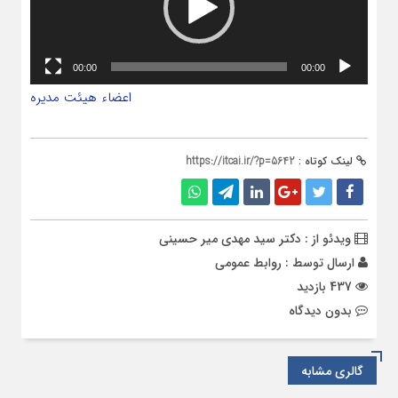
00:00
00:00
اعضاء هیئت مدیره
لینک کوتاه :
https://itcai.ir/?p=5642
ویدئو از : دکتر سید مهدی میر حسینی
ارسال توسط :
روابط عمومی
437 بازدید
بدون دیدگاه
گالری مشابه