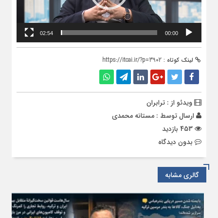
02:54
00:00
لینک کوتاه :
https://itcai.ir/?p=3902
ویدئو از : ترابران
ارسال توسط :
مستانه محمدی
453 بازدید
بدون دیدگاه
گالری مشابه