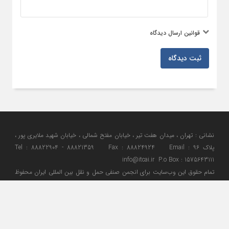
قوانین ارسال دیدگاه
ثبت دیدگاه
نشانی : تهران ، میدان هفت تیر ، خیابان مفتح شمالی ، خیابان شهید ملایری پور ،
پلاک 96 Tel : 88822904 - 88821359 Fax : 88824924 Email :
info@itcai.ir P.o Box : 1575643111
تمام حقوق اين وب‌سايت برای انجمن صنفی حمل و نقل بین المللی ایران محفوظ
می باشد