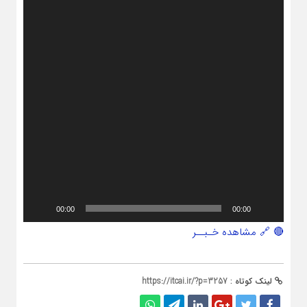
00:00
00:00
🔴 🔗 مشاهده خـبــر
لینک کوتاه :
https://itcai.ir/?p=3257