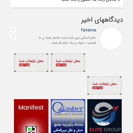
دیدگاههای اخیر
fateme
خانم کسائی عزیز شما باعث افتخار همه ی ما
هستید ، نمونه ی یک خانم قدرتمند