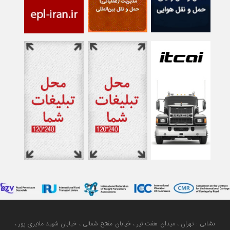
نشانی : تهران ، میدان هفت تیر ، خیابان مفتح شمالی ، خیابان شهید ملایری پور ،