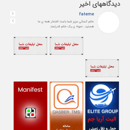
دیدگاههای اخیر
fateme
خانم کسائی عزیز شما باعث افتخار همه ی ما
هستید ، نمونه ی یک خانم قدرتمند