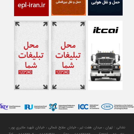
نشانی : تهران ، میدان هفت تیر ، خیابان مفتح شمالی ، خیابان شهید ملایری پور ،