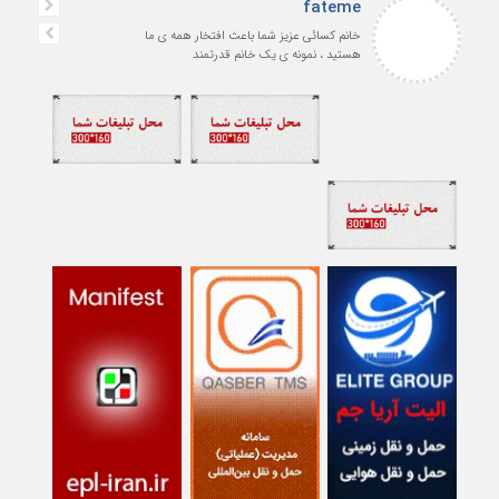
fateme
خانم کسائی عزیز شما باعث افتخار همه ی ما
هستید ، نمونه ی یک خانم قدرتمند