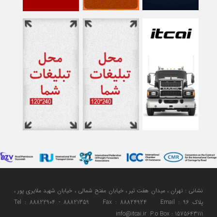
نشانی : تهران ، میدان هفت تیر ، خیابان مفتح شمالی ، خیابان شهید ملایری پور ،
پلاک 96 Tel : 88822904 - 88821359 Fax : 88824924 Email :
info@itcai.ir P.o Box : 1575643111