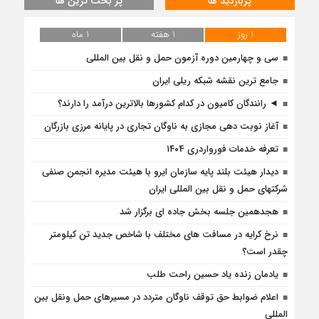
پربازدید ها
پر بحث ترین ها
1 روز
1 هفته
1 ماه
سی و چهارمین دوره آزمون حمل و نقل بین المللی
جامع ترین نقشه شبکه ریلی ایران
◄ رانندگان کامیون در کدام کشورها بالاترین درآمد را دارند؟
آغاز نوبت دهی مجازی به ناوگان تجاری در پایانه مرزی بازرگان
تعرفه خدمات فورواردری ۱۴۰4
دیدار هیئت بلند پایه سازمان ایرو با هیئت مدیره انجمن صنفی
شرکتهای حمل و نقل بین المللی ایران
هجدهمین جلسه بخش جاده ای برگزار شد
نرخ کرایه در مسافت‌ های مختلف با شاخص جدید تن کیلومتر
چقدر است؟
یادمان زنده یاد حسین راحت طلب
اعلام ضوابط حق توقف ناوگان متردد در مسيرهاى حمل ونقل بين
المللى