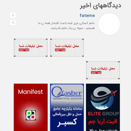
دیدگاههای اخیر
fateme
خانم کسائی عزیز شما باعث افتخار همه ی ما
هستید ، نمونه ی یک خانم قدرتمند