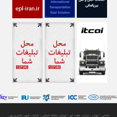
نشانی : تهران ، میدان هفت تیر ، خیابان مفتح شمالی ، خیابان شهید ملایری پور ،