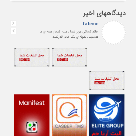
دیدگاههای اخیر
fateme
خانم کسائی عزیز شما باعث افتخار همه ی ما
هستید ، نمونه ی یک خانم قدرتمند