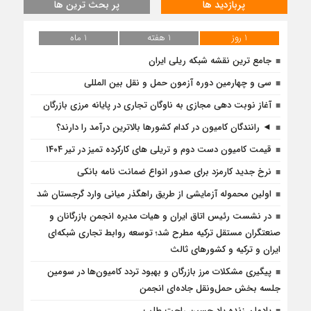
پربازدید ها
پر بحث ترین ها
1 روز
1 هفته
1 ماه
جامع ترین نقشه شبکه ریلی ایران
سی و چهارمین دوره آزمون حمل و نقل بین المللی
آغاز نوبت دهی مجازی به ناوگان تجاری در پایانه مرزی بازرگان
◄ رانندگان کامیون در کدام کشورها بالاترین درآمد را دارند؟
قیمت کامیون دست دوم و تریلی‌ های کارکرده تمیز در تیر ۱۴۰۴
نرخ جدید کارمزد برای صدور انواع ضمانت نامه بانکی
اولین محموله آزمایشی از طریق راهگذر میانی وارد گرجستان شد
در نشست رئیس اتاق ایران و هیات مدیره انجمن بازرگانان و
صنعتگران مستقل ترکیه مطرح شد؛ توسعه روابط تجاری شبکه‌ای
ایران و ترکیه و کشورهای ثالث
پیگیری مشکلات مرز بازرگان و بهبود تردد کامیون‌ها در سومین
جلسه بخش حمل‌ونقل جاده‌ای انجمن
یادمان زنده یاد حسین راحت طلب