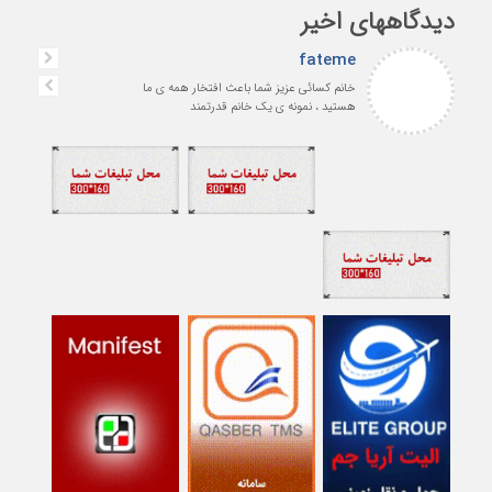
دیدگاههای اخیر
fateme
خانم کسائی عزیز شما باعث افتخار همه ی ما
هستید ، نمونه ی یک خانم قدرتمند