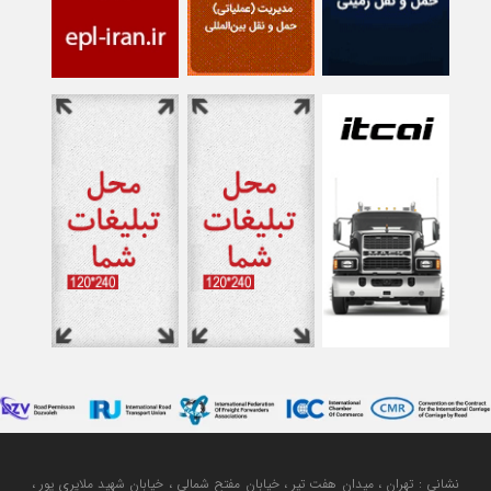
نشانی : تهران ، میدان هفت تیر ، خیابان مفتح شمالی ، خیابان شهید ملایری پور ،