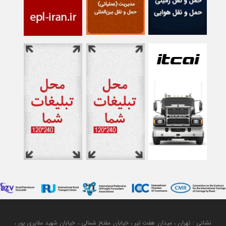
نشانی : تهران ، میدان هفت تیر ، خیابان مفتح شمالی ، خیابان شهید ملایری پور ،