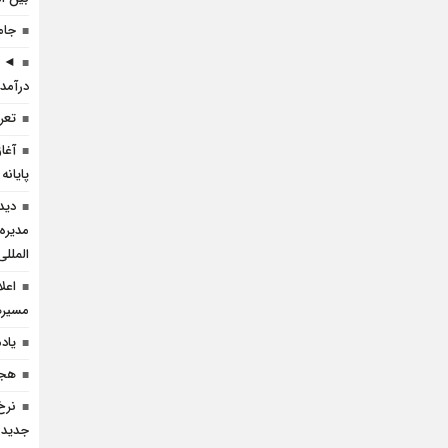
جام
◄ ر
درآمد 
تعرف
آغا
پایانه
دید
مدیره
المللی
اعل
مسيره
یاد
هجد
نرخ
جدید 