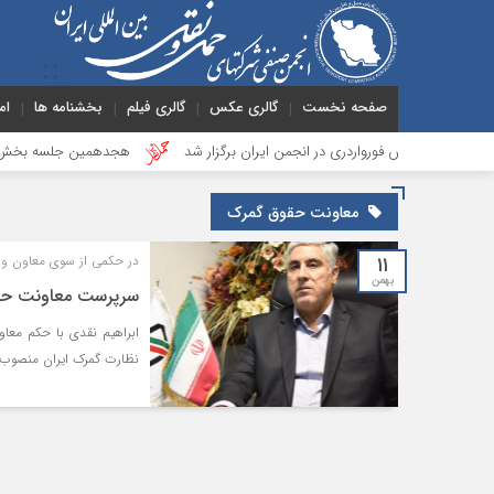
صفحه نخست
گالری عکس
گالری فیلم
بخشنامه ها
ام
 بخش فورواردری در انجمن ایران برگزار شد
هجدهمین جلسه بخش جاده ای بر
معاونت حقوق گمرک
۱۱
در حکمی از سوی معاون وزی
بهمن
سرپرست معاونت حقو
ابراهیم نقدی با حکم معا
نظارت گمرک ایران منصوب 