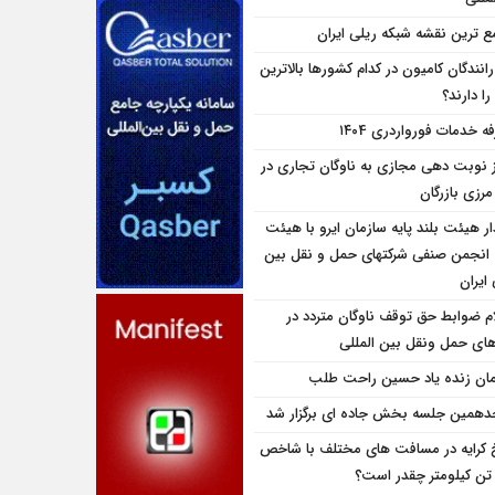
ع ترین نقشه شبکه ریلی ایران
انندگان کامیون در کدام کشورها بالاترین
را دارند؟
ه خدمات فورواردری ۱۴۰4
ز نوبت دهی مجازی به ناوگان تجاری در
 مرزی بازرگان
ار هیئت بلند پایه سازمان ایرو با هیئت
 انجمن صنفی شرکتهای حمل و نقل بین
 ایران
ام ضوابط حق توقف ناوگان متردد در
اى حمل ونقل بين المللى
مان زنده یاد حسین راحت طلب
همین جلسه بخش جاده ای برگزار شد
 کرایه در مسافت‌ های مختلف با شاخص
تن کیلومتر چقدر است؟