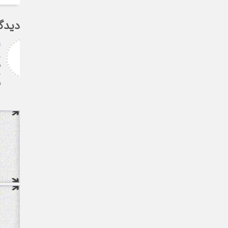
دیدگ
پیام غلامزاده
استاد گرامی جناب میرحسینی
بزرگوار آرزوی موفقیت و سلامتی
برای شما دارم ارادتمند شما پیام
غلامزاده از دانشجویان