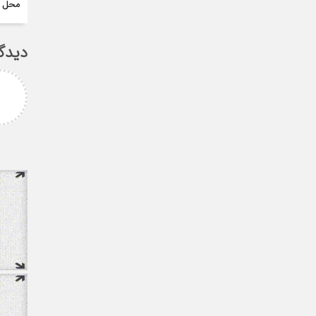
محل ا
دیدگ
پیام غلامزاده
استاد گرامی جناب میرحسینی
بزرگوار آرزوی موفقیت و سلامتی
برای شما دارم ارادتمند شما پیام
غلامزاده از دانشجویان