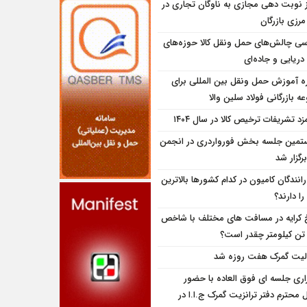
ز نوبت دهی مجازی به ناوگان تجاری در
 مرزی بازرگان
سی چالش‌های حمل ونقل کالا حوزه‌های
دریایی و جاده‌ای
ه آموزش حمل ونقل بین المللی برای
 بازرگانی فولاد سلین والا
زد تشریفات ترخیص کالا در سال ۱۴۰۴
تمین جلسه بخش فورواردری در انجمن
برگزار شد
انندگان کامیون در کدام کشورها بالاترین
را دارند؟
 کرایه در مسافت‌ های مختلف با شاخص
تن کیلومتر چقدر است؟
لیت گمرک هفت روزه شد
زاری جلسه ای فوق العاده با حضور
 محترم دفتر ترانزیت گمرک ج.ا.ا در