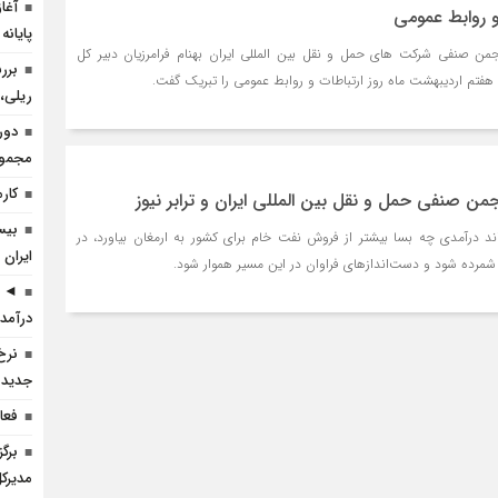
آغا
و روابط عمومی
پایانه
جمن صنفی شرکت های حمل و نقل بین المللی ایران بهنام فرامرزیان دبیر کل
برر
هفتم اردیبهشت ماه روز ارتباطات و روابط عمومی را تبریک گفت.
ریلی، 
دور
مجموعه
کارم
نجمن صنفی حمل و نقل بین المللی ایران و ترابر نیوز
بیس
واند درآمدی چه بسا بیشتر از فروش نفت خام برای کشور به ارمغان بیاورد، در
ایران 
مرده شود و دست‌اندازهای فراوان در این مسیر هموار شود.
◄ ر
درآمد 
نرخ
جدید 
فعا
برگ
مدیرکل