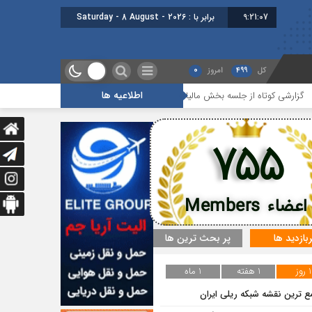
9:21:07
برابر با : Saturday - 8 August - 2026
کل
499
امروز
0
اطلاعیه ها
وتاه از جلسه بخش مالیاتی
گزارشی کوتاه از هفدهمین جلسه بخش جاده ای
755
اعضاء Members
ربازدید ها
پر بحث ترین ها
1 روز
1 هفته
1 ماه
ع ترین نقشه شبکه ریلی ایران