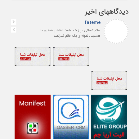
دیدگاههای اخیر
fateme
خانم کسائی عزیز شما باعث افتخار همه ی ما
هستید ، نمونه ی یک خانم قدرتمند