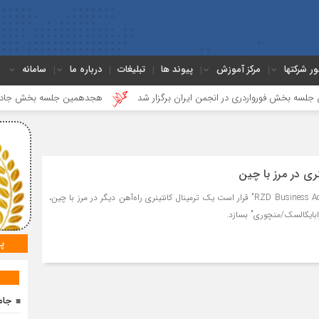
ور شرکتها
مرکز آموزش
پیوند ها
تبلیغات
درباره ما
سامانه
 فورواردری در انجمن ایران برگزار شد
هجدهمین جلسه بخش جاده ای برگزا
نری در مرز با چین
شرکت "RZD Business Active - Zabaikalsk" قرار است یک ترمینال کانتینری راه‌آهن دیگر در مرز با چین،
بایکالسک/منچوری" بسازد.
پ
جام