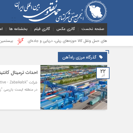
صفحه نخست
گالری عکس
گالری فیلم
بخشنامه ها
ام
چالش‌های حمل ونقل کالا حوزه‌های ریلی، دریایی و جاده‌ای
بیستمین جلسه بخش
گذرگاه مرزی راه‌آهن
۲۲
احداث ترمینال کانتی
آذر
در منطقه ایست بازرسی "زا