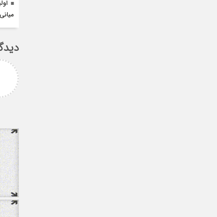
اول
میانی
دیدگ
امزاده
علی سلیمانی
رامی جناب میرحسینی
جناب دکتر مهدی میر حسینی عزیز
آرزوی موفقیت و سلامتی
دوست عزیز انتخاب بجا و شایسته
دارم ارادتمند شما پیام
جنابعالی که نشان از درایت، لیاقت
 از دانشجویان
و توانمندی شما دا