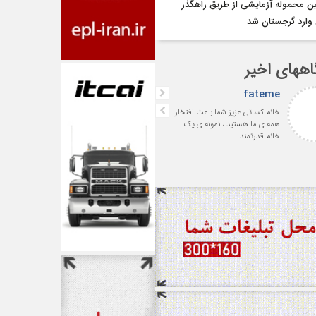
ین محموله آزمایشی از طریق راهگذر
 وارد گرجستان شد
اههای اخیر
fateme
افشین بهرامی
خانم کسائی عزیز شما باعث افتخار
با سپاس فراوان از جناب آقای
همه ی ما هستید ، نمونه ی یک
سمساری‌لر پیشکسوت ارجمند 
خانم قدرتمند
رئیس اسبق انجمن صنفی
شرکت‌های حمل‌ونقل بین‌المللی
ایران