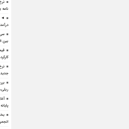
نرخ
نامه ب
◄ ر
درآمد 
سی 
بین ال
قیم
کارکرده 
نرخ
جدید 
برر
ریلی، 
آغا
پایانه
بخش
انجم