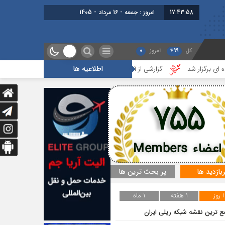
17:43:58
امروز : جمعه - 16 مرداد - 1405
کل
499
امروز
0
اطلاعیه ها
ر شد
گزارشی از آخرین جلسه بخش گمرک ، بیمه و ترانزیت
درس‌هایی 
755
اعضاء Members
ربازدید ها
پر بحث ترین ها
1 روز
1 هفته
1 ماه
ع ترین نقشه شبکه ریلی ایران