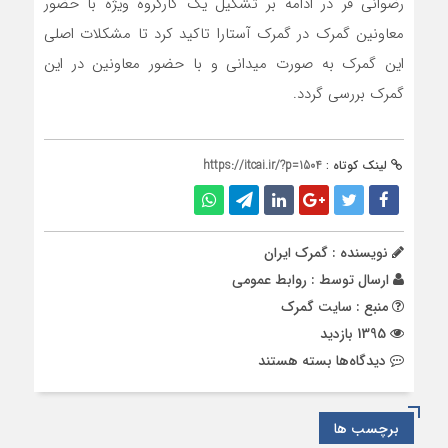
رضوانی فر در ادامه بر تشکیل یک کارگروه ویژه با حضور
معاونین گمرک در گمرک آستارا تاکید کرد تا مشکلات اصلی
این گمرک به صورت میدانی و با حضور معاونین در این
گمرک بررسی گردد.
لینک کوتاه :
https://itcai.ir/?p=1504
نویسنده : گمرک ایران
ارسال توسط :
روابط عمومی
منبع : سایت گمرک
1395 بازدید
برای
دیدگاه‌ها
بسته هستند
تشکیل
کارگروه
ویژه
برچسب ها
گمرک