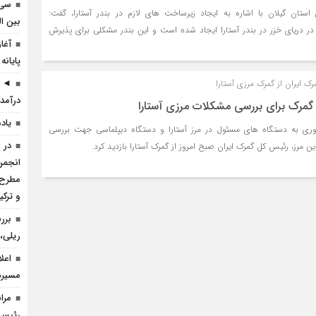
سی 
ی استان گیلان با اشاره به ایجاد زیرساخت های لازم در بندر آستارا، گفت:
بین ال
 در دریای خزر در بندر آستارا ایجاد شده است و این بندر مشکلی برای پذیرش
آغا
پایانه
◄ ر
ک ایران از گمرک مرزی آستارا
درآمد 
 گمرک برای بررسی مشکلات مرزی آستارا
یاد
ی به دستگاه های مسئول در مرز آستارا و دستگاه دیپلماسی جهت بررسی
در 
مرز، رئیس کل گمرک ایران صبح امروز از گمرک آستارا بازدید کرد.
انجمن 
مطرح 
و ترک
برر
ریلی، 
اعل
مسيره
مرا
رئیس ا