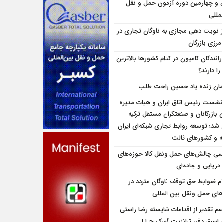
و چهارمین دوره آزمون حمل و نقل
مللی
ز نوبت دهی مجازی به ناوگان تجاری در
 مرزی بازرگان
انندگان کامیون در کدام کشورها بالاترین
را دارند؟
مان زنده یاد حسین راحت طلب
نشست رئیس اتاق ایران و هیات مدیره
بازرگانان و صنعتگران مستقل ترکیه
شد؛ توسعه روابط تجاری شبکه‌ای ایران
یه و کشورهای ثالث
سی چالش‌های حمل ونقل کالا حوزه‌های
دریایی و جاده‌ای
ام ضوابط حق توقف ناوگان متردد در
اى حمل ونقل بين المللى
سم تقدیر از اقدامات شایسته رضا راستی
سبق دفتر ترانزیت گمرک ج.ا.ا