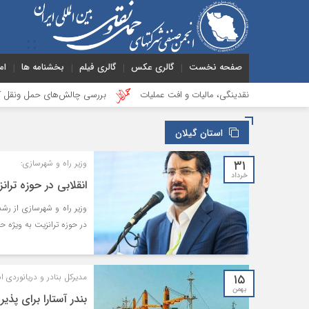
صفحه نخست
گالری عکس
گالری فیلم
بخشنامه ها
ام
 فشار نقدینگی، مالیات و افت عملیات
بررسی چالش‌های حمل ونقل کالا حوزه‌های 
استان گیلان
۳۱
وزیر راه و شهرسازی:
خرداد
انقلابی در حوزه ترا
در حوزه ترانزیت به ویژه ح
۱۵
مدیرکل بنادر و دریانوردی ا
بهمن
بندر آستارا برای پذ