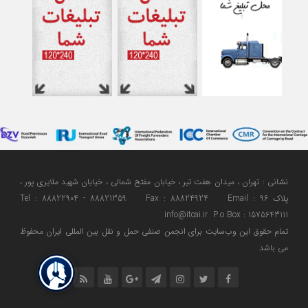
نشانی : تهران ، میدان هفت تیر ، خیابان مفتح شمالی ، خیابان شهید ملایری پور ،
پلاک 96 Tel : 88822904 - 88821359 Fax : 88824924 Email :
info@itcai.ir P.o Box : 1575643111
تمام حقوق اين وب‌سايت برای انجمن صنفی حمل و نقل بین المللی ایران محفوظ
می باشد