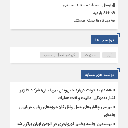
ارسال توسط :
مستانه محمدی
863 بازدید
برای
دیدگاه‌ها
بسته هستند
ترانزیت
ترکیبی
از
برچسب ها
چین
به
اروپا
ترانزیت
کریدور شمال و جنوب
اروپا
در
مدت
نوشته های مشابه
زمان
ترانزیت
20
هشدار به دولت درباره حمل‌ونقل بین‌المللی؛ شرکت‌ها زیر
الی
فشار نقدینگی، مالیات و افت عملیات
27
بررسی چالش‌های حمل ونقل کالا حوزه‌های ریلی، دریایی و
روز
جاده‌ای
بیستمین جلسه بخش فورواردری در انجمن ایران برگزار شد