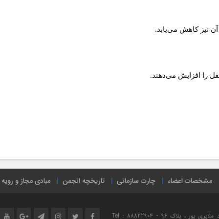
آن نیز کاهش می‌یابد.
ل را افزایش می‌دهند.
مشخصات اعضاء
چارت سازمانی
تاریخچه انجمن
مبادی مجاز و رویه
نشانی : تهران ، میدان هفت تیر ، خیابان مفتح شمالی ، خیابان شهید ملایری پور ، پلاک 96 Tel : 88822904 -