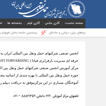
صفحه نخست
گالری عکس
گالری فیلم
بخشنامه ها
ام
زه‌های ریلی، دریایی و جاده‌ای
بیستمین جلسه بخش فورواردری در انجمن ایران
انجمن صنفی شرکتهای حمل ونقل بین المللی ایران به 
حرفه ای مدیریت بارفرابری فیاتا (
GHT FORVARDING
مرکز آموزش انجمن صنفی شرکتهای حمل ونقل بین المل
حوزه حمل ونقل بین المللی با بهره مندی از اساتید مجرب تاکنون بیش از 11 دوره 
آموختگان بسیاری در این مرکز
موفق به دریافت دیپلم ر
تلفنهای مرکز آموزش 226 داخلی 88821359 – 021