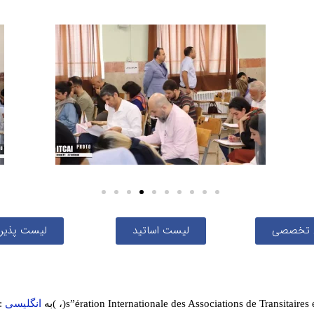
 تخصصی
لیست اساتید
لیست پذیرف
ration Internationale des Associations de Transitaires 
é
s”
)
،
(
به
انگلیسی
: