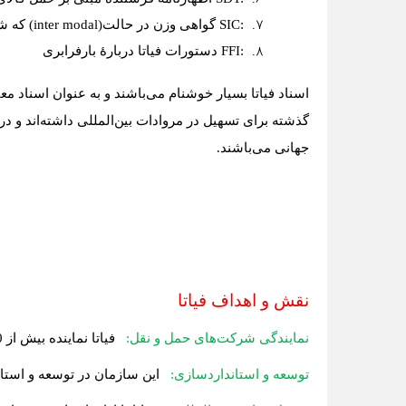
SIC:
گواهی وزن در حالت
(inter modal)
که ش
FFI:
دستورات فیاتا دربارهٔ بارفرابری
اسناد فیاتا بسیار خوشنام می‌باشند و به عنوان اسناد م
گذشته برای تسهیل در مروادات بین‌المللی داشته‌اند و د
جهانی می‌باشند
.
نقش و اهداف فیاتا
نمایندگی شرکت‌های حمل و نقل:
فیاتا
نماینده بیش از 40,000 شرکت حمل و نقل و لجستیک در حدود 150 کشور جهان است
توسعه و استانداردسازی:
این
سازمان در توسعه و استا