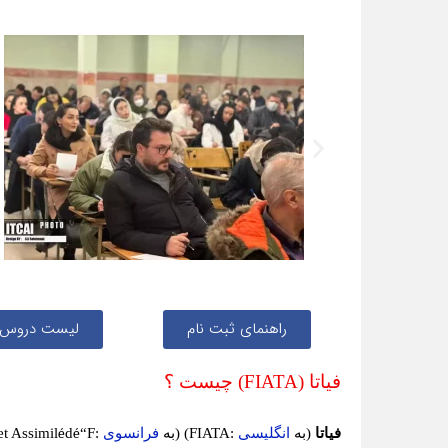
راهنمای ثبت نام
لیست دروس
فیاتا (
FIATA
) چیست ؟
فیاتا
(
به
انگلیسی
:
FIATA
) (
به
فرانسوی
:
“F
é
d
é
et Assimil