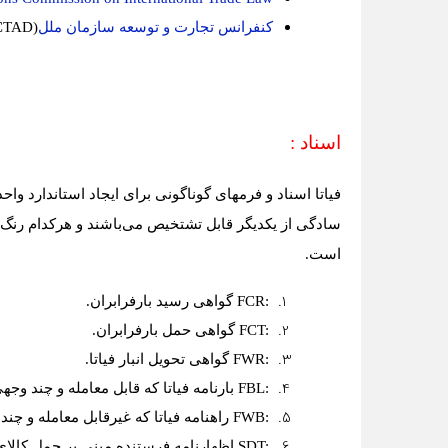
کنفرانس تجارت و توسعه سازمان ملل
TAD)
اسناد :
فیاتا اسناد و فرمهای گوناگونی برای ایجاد استاندارد واحد
سادگی از یکدیگر قابل تشتخیص می‌باشند و هرکدام رنگ خا
است
.
FCR:
گواهی رسید بارفرابران
.
FCT:
گواهی حمل بارفرابران
.
FWR:
گواهی تحویل انبار فیاتا
.
FBL:
بارنامه فیاتا که قابل معامله و چند وج
FWB:
راهنامه فیاتا که غیرقابل معامله و چن
SDT:
اظهارنامه فرستنده مبنی بر حمل کالا