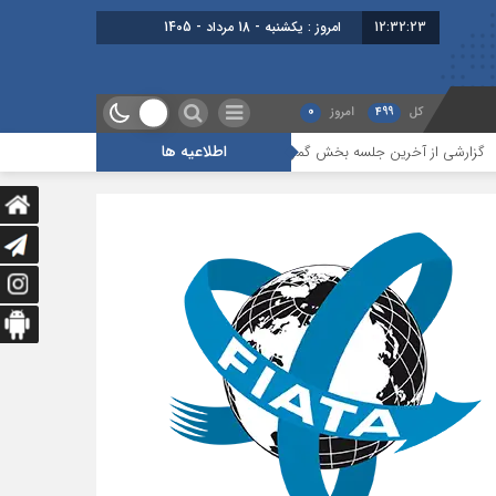
12:32:23
امروز : یکشنبه - 18 مرداد - 1405
کل
499
امروز
0
اطلاعیه ها
رین جلسه بخش گمرک ، بیمه و ترانزیت
درس‌هایی از یک بحران برای آینده حمل