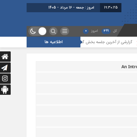
19:30:25
امروز : جمعه - 16 مرداد - 1405
کل
499
امروز
0
اطلاعیه ها
زارشی از آخرین جلسه بخش گمرک ، بیمه و ترانزیت
درس‌هایی از یک بحران بر
An Intr