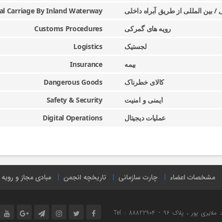
/ بین المللی از طریق آبراه داخلی
al Carriage By Inland Waterway
رویه های گمرکی
Customs Procedures
لجستیک
Logistics
بیمه
Insurance
کالای خطرناک
Dangerous Goods
ایمنی و امنیت
Safety & Security
عملیات دیجیتال
Digital Operations
مشخصات اعضاء
چارت سازمانی
تاریخچه انجمن
مبادی مجاز و رویه
نشانی : تهران ، میدان هفت تیر ، خیابان مفتح شمالی ، خیابان شهید ملایری پور ، پلاک 96 Tel : 88822904 -