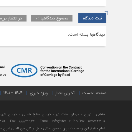
ثبت دیدگاه
مجموع دیدگاهها : 0
در انتظار بررس
دیدگاهها بسته است.
صفحه نخست
آخرین اخبار
ویژه خبری
1404 – 1401
359 Fax : 88824924 Email : info@itcai.ir P.o Box : 1575643111
تمام حقوق اين وب‌سايت برای انجمن صنفی حمل و نقل بین المللی ایران 