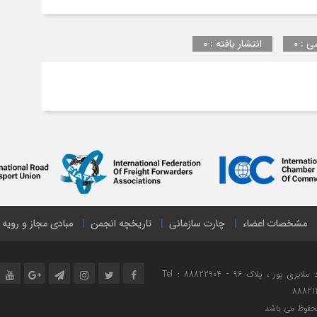
ی : 0
انتشار یافته : 0
مشخصات اعضاء
چارت سازمانی
تاریخچه انجمن
مبادی مجاز و رویه
نشانی : تهران ، میدان هفت تیر ، خیابان مفتح شمالی ، خیابان شهید ملایری پور ، پلاک 96 Tel : 88822904 -
88821
محفوظ می باشد