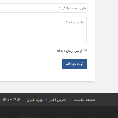
آقای خناری مدیرکل دفتر ترانزیت گمرک
ج.ا.ا، و جناب آقای زندیه مدیر کارنه تیر اتاق
ایران به همراه نمایندگان تشکل‌های
تخصصی حوزه حمل‌ونقل بین‌المللی ایران
قوانین ارسال دیدگاه
ثبت دیدگاه
صفحه نخست
آخرین اخبار
ویژه خبری
1404 – 1401