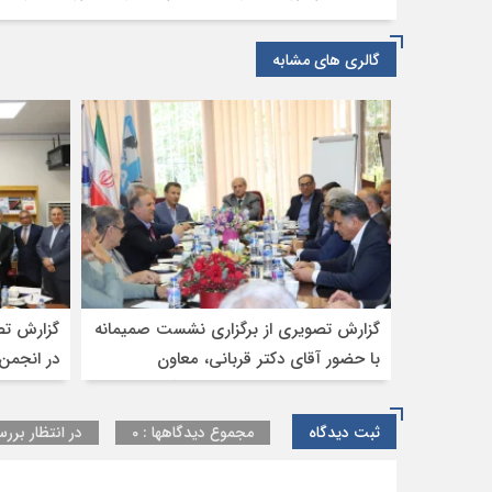
گالری های مشابه
گزارش تصویری از برگزاری نشست صمیمانه
گزارش تص
با حضور آقای دکتر قربانی، معاون
در انجمن 
حمل‌ونقل وزیر راه و شهرسازی،آقای
مهندس جمیلی مدیرکل تشکل‌های وزارت
ثبت دیدگاه
مجموع دیدگاهها : 0
در انتظار بررس
راه و شهرسازی، جناب آقای مهندس
حسینی سرپرست دفتر ترانزیت ، جناب