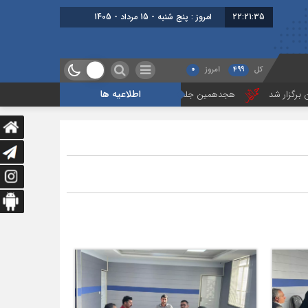
22:21:36
امروز : پنج شنبه - 15 مرداد - 1405
کل
499
امروز
0
اطلاعیه ها
هجدهمین جلسه بخش جاده ای برگزار شد
گزارشی از آخرین جلسه بخش گمرک