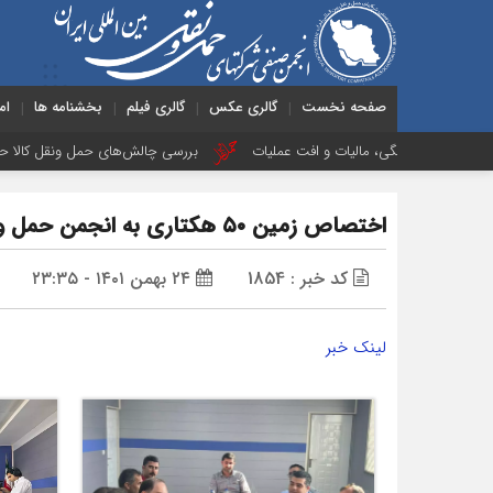
صفحه نخست
گالری عکس
گالری فیلم
بخشنامه ها
ام
ی، مالیات و افت عملیات
بررسی چالش‌های حمل ونقل کالا حوزه‌های ریلی، دریایی
اختصاص زمین ۵۰ هکتاری به انجمن حمل و‌نقل بین المللی ایران
کد خبر : 1854
۲۴ بهمن ۱۴۰۱ - ۲۳:۳۵
لینک خبر