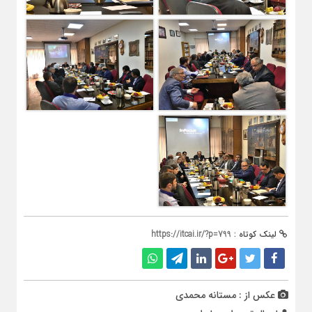
لینک کوتاه :
https://itcai.ir/?p=799
عکس از : مستانه محمدی