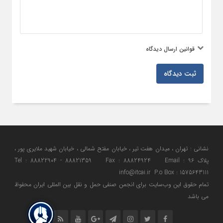
قوانین ارسال دیدگاه
ثبت دیدگاه
نشانی : تهران ، میدان هفت تیر ، خیابان مفتح شمالی ، خیابان شهید ملایری پور ،
پلاک 96 Tel : 88822904 - 88821359 Fax : 88824924 Email :
info@itcai.ir P.o Box : 1575643111
تمام حقوق اين وب‌سايت برای انجمن صنفی حمل و نقل بین المللی ایران محفوظ
می باشد