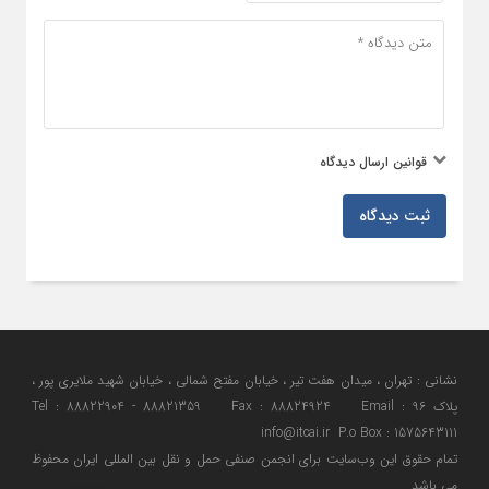
قوانین ارسال دیدگاه
ثبت دیدگاه
نشانی : تهران ، میدان هفت تیر ، خیابان مفتح شمالی ، خیابان شهید ملایری پور ،
پلاک 96 Tel : 88822904 - 88821359 Fax : 88824924 Email :
info@itcai.ir P.o Box : 1575643111
تمام حقوق اين وب‌سايت برای انجمن صنفی حمل و نقل بین المللی ایران محفوظ
می باشد