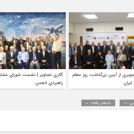
حضور
جواد
هدایتی
مدیرکل
دفتر
ترانزیت
سازمان
راهداری
در
نشست
هیئت
ویری از آیین بزرگداشت روز معلم
مدیره
گالری تصاویر | نشست شورای مشاو
انجمن
ایران
راهبردی انجمن
ایران
ی : 0
انتشار یافته : 0