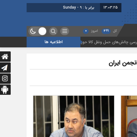
13:03:26
برابر با : Sunday - 9 August - 2026
کل
499
امروز
0
اطلاعیه ها
ونقل کالا حوزه‌های ریلی، دریایی و جاده‌ای
بیستمین جلسه بخش فورواردری در
جمن ایران