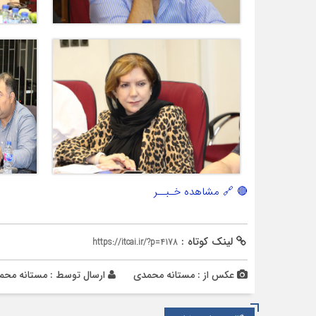
🔴 🔗 مشاهده خـبــر
لینک کوتاه :
https://itcai.ir/?p=4178
عکس از : مستانه محمدی
ارسال توسط :
مستانه محم