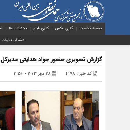
صفحه نخست
گالری عکس
گالری فیلم
بخشنامه ها
ام
هشدار به دولت درباره حمل‌ونقل بین
گزارش تصویری حضور جواد هدایتی مدیرکل د
کد خبر : 4178
۲۸ مهر ۱۴۰۳ - ۱۱:۵۶