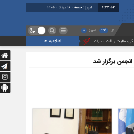
4:23:53
برابر با : Friday - 7 A
کل
499
امروز
0
اطلاعیه ها
افت عملیات
بررسی چالش‌های حمل ونقل کالا حوزه‌های ریلی، دریایی و جاده‌ای
نجمن برگزار شد