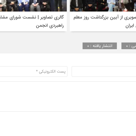
ویری از آیین بزرگداشت روز معلم
گالری تصاویر | نشست شورای مشاو
ایران
راهبردی انجمن
ی : 0
انتشار یافته : 0