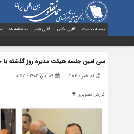
صفحه نخست
گالری عکس
گالری فیلم
بخشنامه ها
ام
سی امین جلسه هیئت مدیره روز گذشته با ح
کد خبر : 2811
۰۹ آبان ۱۴۰۲ - ۰:۵۲
گزارش تصویری 🎥