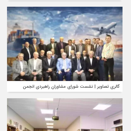
گالری تصاویر | نشست شورای مشاوران راهبردی انجمن