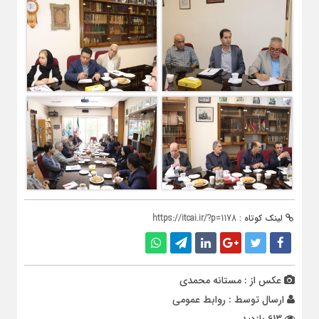
لینک کوتاه :
https://itcai.ir/?p=1178
عکس از : مستانه محمدی
ارسال توسط :
روابط عمومی
613 بازدید