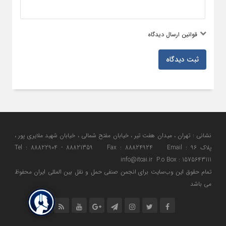
قوانین ارسال دیدگاه
ثبت دیدگاه
نشانی : تهران ، میدان هفت تیر ، خیابان مفتح شمالی ، خیابان شهید ملایری پور ،
پلاک 96 Tel : 88822904 - 88821359 Fax : 88824924 Email :
info@itcai.ir P.o Box : 1575643111
تمام حقوق اين وب‌سايت برای انجمن صنفی حمل و نقل بین المللی ایران محفوظ
می باشد