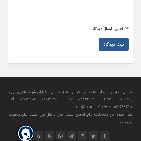
قوانین ارسال دیدگاه
ثبت دیدگاه
نشانی : تهران ، میدان هفت تیر ، خیابان مفتح شمالی ، خیابان شهید ملایری پور ،
پلاک 96 Tel : 88822904 - 88821359 Fax : 88824924 Email :
info@itcai.ir P.o Box : 1575643111
تمام حقوق اين وب‌سايت برای انجمن صنفی حمل و نقل بین المللی ایران محفوظ
می باشد