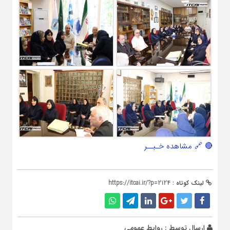
🔴 🔗 مشاهده خـبــر
لینک کوتاه :
https://itcai.ir/?p=2124
ارسال توسط :
روابط عمومی