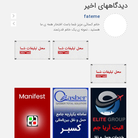
دیدگاههای اخیر
fateme
خانم کسائی عزیز شما باعث افتخار همه ی ما
هستید ، نمونه ی یک خانم قدرتمند