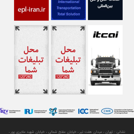
نشانی : تهران ، میدان هفت تیر ، خیابان مفتح شمالی ، خیابان شهید ملایری پور ،