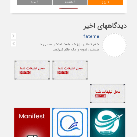
1 روز
1 هفته
1 ماه
دیدگاههای اخیر
fateme
خانم کسائی عزیز شما باعث افتخار همه ی ما
هستید ، نمونه ی یک خانم قدرتمند