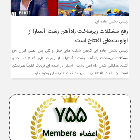
رئیس بخش جاده ای
رفع مشکلات زیرساخت راه‌آهن رشت-آستارا از
اولویت‌های افتتاح است
رئیس بخش جاده ای انجمن شرکت ‌های حمل و نقل بین المللی ایران رفع
مشکلات زیرساخت راه آهن رشت - آستارا را از اولویت ‌های افتتاح دانست و
گفت: عملیاتی شدن راه آهن رشت - آستارا در آینده ای نزدیک تقریباً غیرممکن
است، چرا که در افتتاح این مسیر مشکلات عدیده ای وجود دارد.
755
اعضاء Members