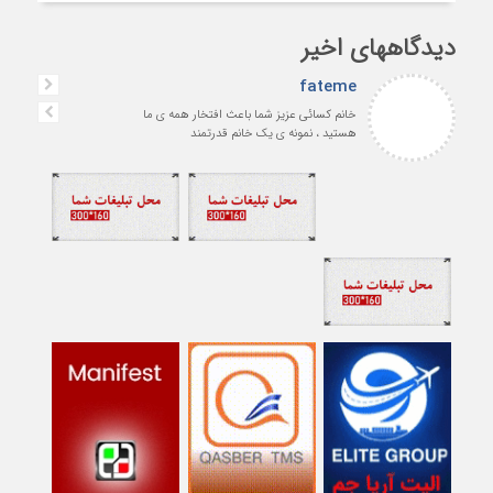
دیدگاههای اخیر
fateme
خانم کسائی عزیز شما باعث افتخار همه ی ما
هستید ، نمونه ی یک خانم قدرتمند