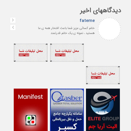
دیدگاههای اخیر
fateme
خانم کسائی عزیز شما باعث افتخار همه ی ما
هستید ، نمونه ی یک خانم قدرتمند