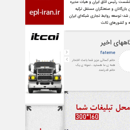
نشست رئیس اتاق ایران و هیات مدیره
بازرگانان و صنعتگران مستقل ترکیه
شد؛ توسعه روابط تجاری شبکه‌ای ایران
یه و کشورهای ثالث
اههای اخیر
fateme
افشین بهرامی
خانم کسائی عزیز شما باعث افتخار
با سپاس فراوان از جناب آقای
همه ی ما هستید ، نمونه ی یک
سمساری‌لر پیشکسوت ارجمند 
خانم قدرتمند
رئیس اسبق انجمن صنفی
شرکت‌های حمل‌ونقل بین‌المللی
ایران