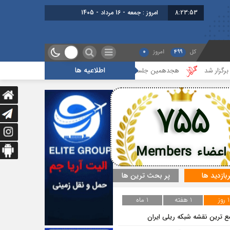
8:23:54
امروز : جمعه - 16 مرداد - 1405
کل
499
امروز
0
اطلاعیه ها
هجدهمین جلسه بخش جاده ای برگزار شد
گزارشی از آخرین جلسه ب
755
اعضاء Members
ربازدید ها
پر بحث ترین ها
1 روز
1 هفته
1 ماه
ع ترین نقشه شبکه ریلی ایران