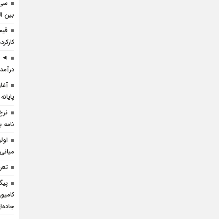
سی 
بین ال
قیم
کارکرده 
◄ ر
درآمد 
آغا
پایانه
نرخ
نامه ب
اول
میانی
تعرف
پیگ
کامیو
جاده‌