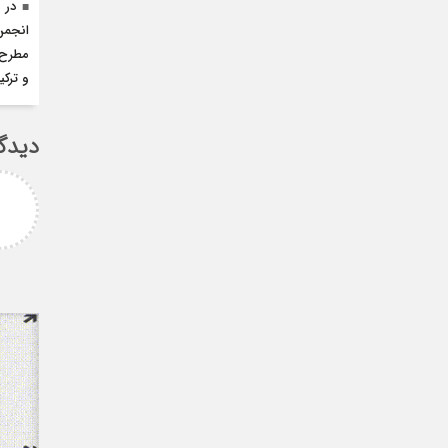
در 
انجمن 
مطرح 
و ترک
دیدگ
امزاده
علی سلیمانی
رامی جناب میرحسینی
جناب دکتر مهدی میر حسینی عزیز
آرزوی موفقیت و سلامتی
دوست عزیز انتخاب بجا و شایسته
دارم ارادتمند شما پیام
جنابعالی که نشان از درایت، لیاقت
 از دانشجویان
و توانمندی شما دا