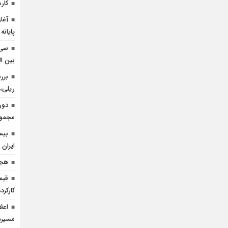
کارم
آغا
پایانه
سی 
بین ال
برر
ریلی، 
دور
مجموعه
بیس
ایران 
هجد
قیم
کارکرده 
اعل
مسيره