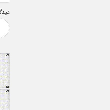
دیدگ
پیام غلامزاده
استاد گرامی جناب میرحسینی
بزرگوار آرزوی موفقیت و سلامتی
برای شما دارم ارادتمند شما پیام
غلامزاده از دانشجویان