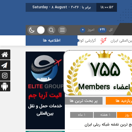
18:00:52
برابر با : Saturday - 8 August - 2026
کل
499
امروز
0
اطلاعیه ها
یران
گزارشی کوتاه از جلسه بخش مالیاتی
گزارشی کوتاه از هفدهمین 
755
اعضاء Members
ربازدید ها
پر بحث ترین ها
1 روز
1 هفته
1 ماه
ع ترین نقشه شبکه ریلی ایران