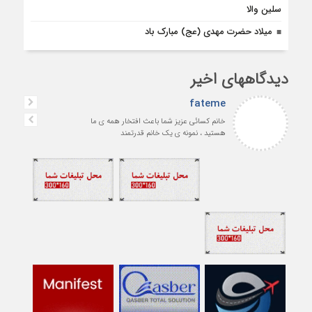
سلین والا
میلاد حضرت مهدی (عج) مبارک باد
دیدگاههای اخیر
fateme
خانم کسائی عزیز شما باعث افتخار همه ی ما
هستید ، نمونه ی یک خانم قدرتمند