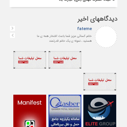
دیدگاههای اخیر
fateme
خانم کسائی عزیز شما باعث افتخار همه ی ما
هستید ، نمونه ی یک خانم قدرتمند