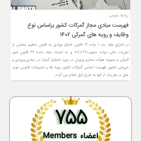
روابط عمومی
فهرست مبادي مجاز گمركات كشور براساس نوع
وظايف و رويه هاي گمركي 1402
در اجراي مفاد بند 1 ماده 12 قانون الحاق موادي به قانون تنظيم بخشي از
مقررات مالي دولت مصوب80/1/27 و به استناد مفاد ماده 26 قانون امور
گمركي و مصوبه هيأت محترم وزيران در مورد استقرار گمرك در مبادي ورودي و
خروجي كشور، فهرست اسامي گمركات كشور، رويه ها و تشريفات قانوني مورد
عمل در هر يك از آنها به شرح ذيل اعلام مي گردد.
755
اعضاء Members