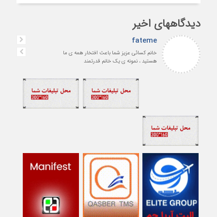
دیدگاههای اخیر
fateme
خانم کسائی عزیز شما باعث افتخار همه ی ما
هستید ، نمونه ی یک خانم قدرتمند