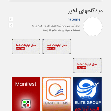
دیدگاههای اخیر
fateme
خانم کسائی عزیز شما باعث افتخار همه ی ما
هستید ، نمونه ی یک خانم قدرتمند