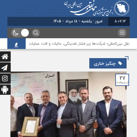
8:07:13
امروز : یکشنبه - 18 مرداد - 1405
نقل بین‌المللی؛ شرکت‌ها زیر فشار نقدینگی، مالیات و افت عملیات
بررسی چالش‌ه
چنگیز خناری
۲۷
اردیبهشت