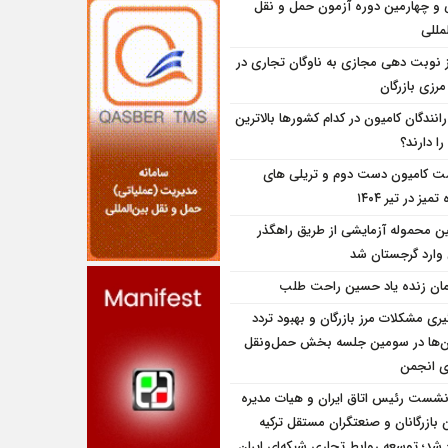
و چهارمین دوره آزمون حمل و نقل
مللی
ز نوبت دهی مجازی به ناوگان تجاری در
 مرزی بازرگان
انندگان کامیون در کدام کشورها بالاترین
را دارند؟
ت کامیون دست دوم و تریلی‌ های
تمیز در تیر ۱۴۰۴
ین محموله آزمایشی از طریق راهگذر
 وارد گرجستان شد
مان زنده یاد حسین راحت طلب
یری مشکلات مرز بازرگان و بهبود تردد
ن‌ها در سومین جلسه بخش حمل‌ونقل
ای انجمن
نشست رئیس اتاق ایران و هیات مدیره
بازرگانان و صنعتگران مستقل ترکیه
شد؛ توسعه روابط تجاری شبکه‌ای ایران