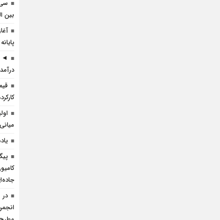
سی 
بین ال
آغا
پایانه
◄ ر
درآمد 
قیم
کارکرده 
اول
میانی
یاد
پیگ
کامیو
جاده‌
در 
انجمن 
مطرح 