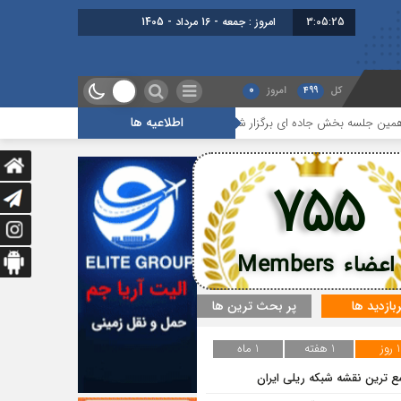
3:05:26
امروز : جمعه - 16 مرداد - 1405
کل
499
امروز
0
اطلاعیه ها
بخش جاده ای برگزار شد
گزارشی از آخرین جلسه بخش گمرک ، بیمه و تران
755
اعضاء Members
ربازدید ها
پر بحث ترین ها
1 روز
1 هفته
1 ماه
ع ترین نقشه شبکه ریلی ایران