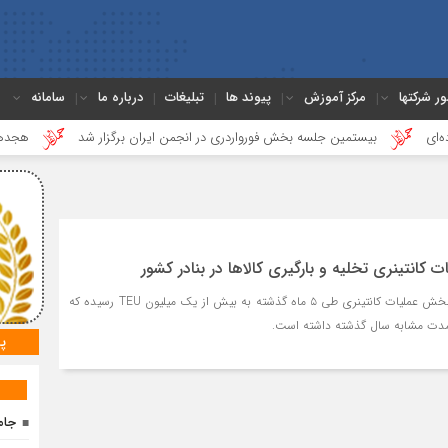
ور شرکتها
مرکز آموزش
پیوند ها
تبلیغات
درباره ما
سامانه
بیستمین جلسه بخش فورواردری در انجمن ایران برگزار شد
هجدهمین جلسه 
میزان تخلیه و بارگیری در بخش عملیات کانتینری طی ۵ ماه گذشته به بیش از یک میلیون TEU رسیده که
پ
جام