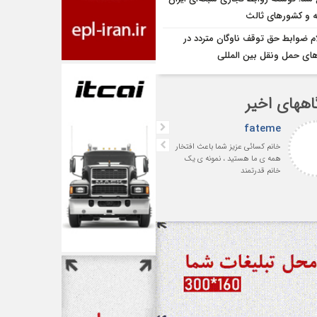
یه و کشورهای ثالث
ام ضوابط حق توقف ناوگان متردد در
اى حمل ونقل بين المللى
اههای اخیر
fateme
افشین بهرامی
خانم کسائی عزیز شما باعث افتخار
با سپاس فراوان از جناب آقای
همه ی ما هستید ، نمونه ی یک
سمساری‌لر پیشکسوت ارجمند 
خانم قدرتمند
رئیس اسبق انجمن صنفی
شرکت‌های حمل‌ونقل بین‌المللی
ایران