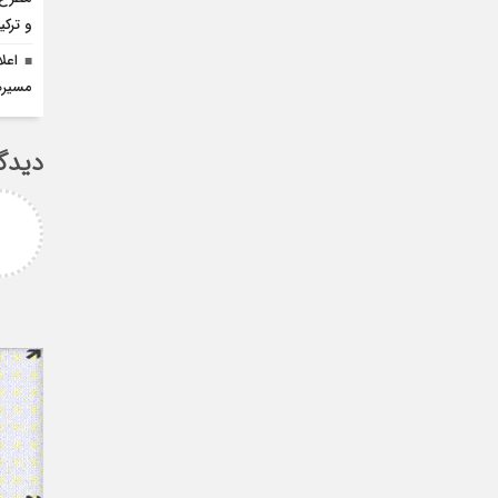
و ترک
اعل
مسيره
دیدگ
امزاده
علی سلیمانی
رامی جناب میرحسینی
جناب دکتر مهدی میر حسینی عزیز
آرزوی موفقیت و سلامتی
دوست عزیز انتخاب بجا و شایسته
دارم ارادتمند شما پیام
جنابعالی که نشان از درایت، لیاقت
 از دانشجویان
و توانمندی شما دا