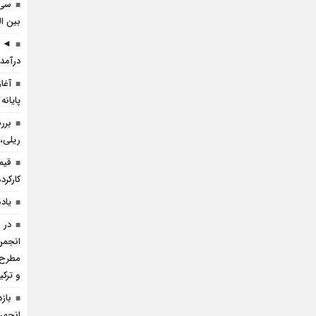
سی 
بین ال
◄ ر
درآمد 
آغا
پایانه
برر
ریلی، 
قیم
کارکرده 
یاد
در 
انجمن 
مطرح 
و ترک
باز
انجمن