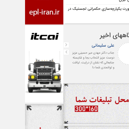
رت یکپارچه‌‌سازی حکمرانی لجستیک در
اههای اخیر
علی سلیمانی
fateme
جناب دکتر مهدی میر حسینی عزیز
خانم کسائی عزیز شما باعث افت
دوست عزیز انتخاب بجا و شایسته
همه ی ما هستید ، نمونه ی ی
جنابعالی که نشان از درایت، لیاقت
خانم قدرتمند
و توانمندی شما دا