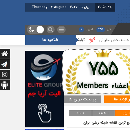
20:59:39
برابر با : Thursday - 6 August - 2026
کل
499
امروز
0
اطلاعیه ها
ش مالیاتی
گزارشی کوتاه از هفدهمین جلسه بخش جاده ای
دعوت به ه
755
اعضاء Members
ربازدید ها
پر بحث ترین ها
1 روز
1 هفته
1 ماه
ع ترین نقشه شبکه ریلی ایران