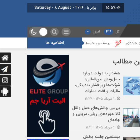
15:57:05
برابر با : Saturday - 8 August - 2026
کل
499
امروز
0
اطلاعیه ها
بیستمین جلسه بخش فورواردری در انجمن ایران برگزار شد
هجدهمین جلسه
ن مطالب
هشدار به دولت درباره
حمل‌ونقل بین‌المللی؛
شرکت‌ها زیر فشار نقدینگی،
مالیات و افت عملیات
۱۱ مرداد ۱۴۰۵ - ۱۱:۲۷
بررسی چالش‌های حمل ونقل
کالا حوزه‌های ریلی، دریایی و
جاده‌ای
۱۱ مرداد ۱۴۰۵ - ۱۱:۱۲
بیستمین جلسه بخش