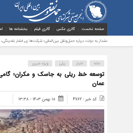
صفحه نخست
گالری عکس
گالری فیلم
بخشنامه ها
ام
هشدار به دولت درباره حمل‌ونقل بین‌المللی؛ شرکت‌ها زیر فشار نقدینگی، مالیات و افت
خانه
اخبار
ریلی
ویژه خبری
توسعه خط ریلی به جاسک و مکران؛ گامی
عمان
کد خبر : 4762
۱۸ بهمن ۱۴۰۳ - ۱۳:۳۸