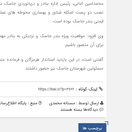
محمدامین امانی، رئیس اداره بنادر و دریانوردی جاسک نیز 
نصب دو پست اسکله شناور و بهسازی محوطه های عملیاتی
ایمنی بندر جاسک بوده است.
وی افزود: موقعیت ویژه بندر جاسک و نزدیکی به بنادر مهم 
برای آن متصور باشیم.
گفتنی است، در این بازدید استاندار هرمزگان و فرمانده 
مسئولین شهرستان جاسک نیز حضور داشتند.
لینک کوتاه :
https://itcai.ir/?p=4762
ارسال توسط :
مستانه محمدی
منبع : پایگاه اطلاع‌رسان
برای
دیدگاه‌ها
بسته هستند
توسعه
خط
برچسب ها
ریلی