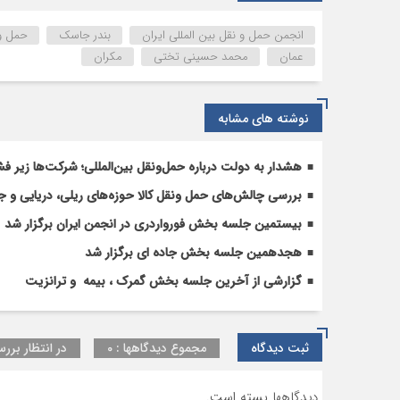
به
جاسک
انجمن حمل و نقل بین المللی ایران
بندر جاسک
حمل ون
و
عمان
محمد حسینی تختی
مکران
مکران؛
گامی
مهم
نوشته های مشابه
در
تسهیل
صادرات
هشدار به دولت درباره حمل‌ونقل بین‌المللی؛ شرکت‌ها زیر فش
به
بررسی چالش‌های حمل ونقل کالا حوزه‌های ریلی، دریایی و جا
عمان
بیستمین جلسه بخش فورواردری در انجمن ایران برگزار شد
هجدهمین جلسه بخش جاده ای برگزار شد
گزارشی از آخرین جلسه بخش گمرک ، بیمه و ترانزیت
ثبت دیدگاه
مجموع دیدگاهها : 0
در انتظار بررس
دیدگاهها بسته است.