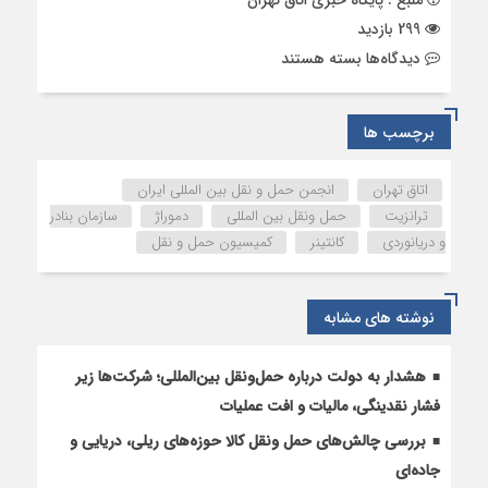
منبع : پایگاه خبری اتاق تهران
299 بازدید
برای
دیدگاه‌ها
بسته هستند
نشست
مشترک
کمیسیون‌های
برچسب ها
«حمل
و
اتاق تهران
انجمن حمل و نقل بین المللی ایران
نقل»
ترانزیت
حمل ونقل بین المللی
دموراژ
سازمان بنادر
و
و دریانوردی
کانتینر
کمیسیون حمل و نقل
«بهبود
محیط
کسب
نوشته های مشابه
وکار»
اتاق
تهران
هشدار به دولت درباره حمل‌ونقل بین‌المللی؛ شرکت‌ها زیر
برگزار
فشار نقدینگی، مالیات و افت عملیات
شد
بررسی چالش‌های حمل ونقل کالا حوزه‌های ریلی، دریایی و
جاده‌ای