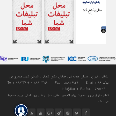
نشانی : تهران ، میدان هفت تیر ، خیابان مفتح شمالی ، خیابان شهید ملایری پور ،
پلاک 96 Tel : 88822904 - 88821359 Fax : 88824924 Email :
info@itcai.ir P.o Box : 1575643111
تمام حقوق اين وب‌سايت برای انجمن صنفی حمل و نقل بین المللی ایران محفوظ
می باشد