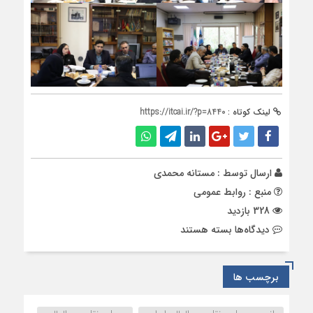
لینک کوتاه :
https://itcai.ir/?p=8440
ارسال توسط :
مستانه محمدی
منبع : روابط عمومی
328 بازدید
برای
دیدگاه‌ها
بسته هستند
گزارشی
کوتاه
از
برچسب ها
جلسات
سیزدهم