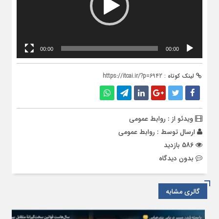
00:00
00:00
لینک کوتاه :
https://itcai.ir/?p=6942
ویدئو از : روابط عمومی
ارسال توسط :
روابط عمومی
586 بازدید
بدون دیدگاه
گالری مشابه